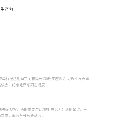
质生产力
.
举行纪念毛泽东同志诞辰130周年座谈会 习近平发表重
谈会，纪念毛泽东同志诞辰...
.
总书记视察江西的重要讲话精神 总结为：新的希望、三
态，向改革开放要动力，...