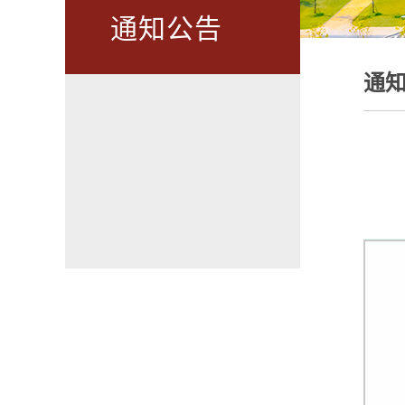
通知公告
通