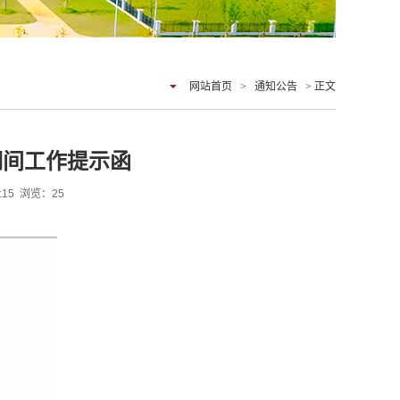
网站首页
>
通知公告
> 正文
期间工作提示函
1:15 浏览：
25