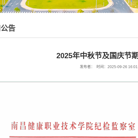
知公告
2025年中秋节及国庆节
发布者： 时间：2025-09-26 16:0