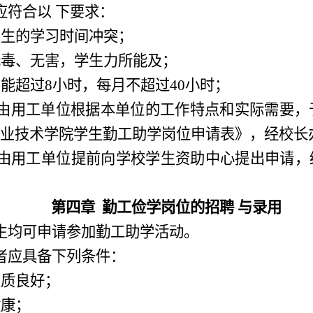
应符合以
下要求
：
学生的学习时间冲突；
无毒、无害
，
学生力所能及；
不能超过
8小时，每月不超过40小时；
由用工单位根据本单位的工作特点和实际需要
，
业技术学院学生勤工助学岗位申请表》
，
经校长
由用工单位提前向学校
学生资助中心
提出申请
，
第四章
勤工俭学
岗位的招聘
与录用
生均可申请参加勤工助学活动。
者应具备下列条件
：
品质
良好
；
健康
；