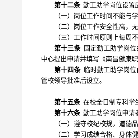
第十二条
勤工助学岗位设置
（
一
）
岗位工作时间不能与
（
二
）
岗位工作安全性高
，
（
三
）
工作时间原则上每周
第十三条
固定勤工助学岗位
中心
提出申请并填写《南昌健康职
第十四条
临时勤工助学岗位
管校领导批准后设立。
第十五条
在校全日制专科学
第十六条
勤工助学岗位申请
（
一
）
遵守校纪校规，
道德
（
二
）
学习成绩合格、身体