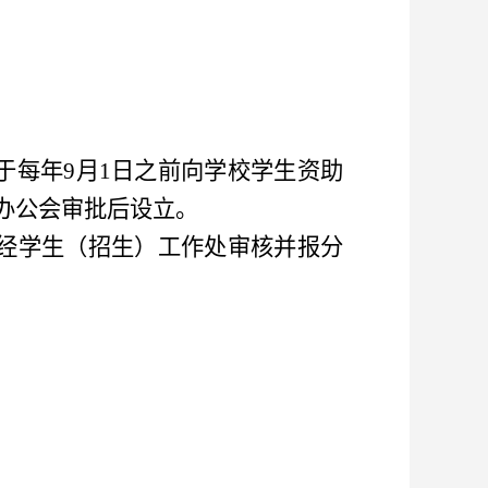
于每年
9月1日之前向学校
学生资助
办公会审批
后
设立。
经
学生（招生）工作处
审核并报分