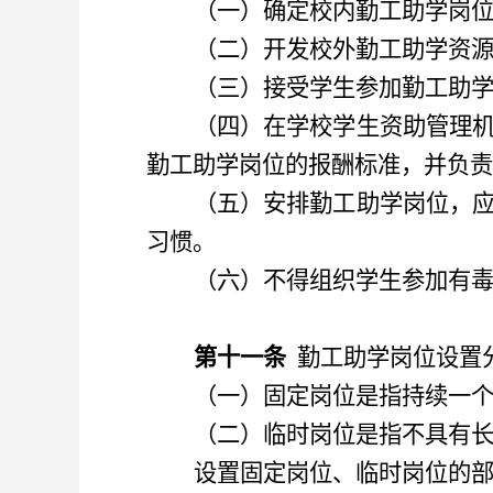
（
一
）
确定校内勤工助学岗
（
二
）
开发校外勤工助学资
（
三
）
接受学生参加勤工助
（
四
）
在学校学生资助管理
勤工助学岗位的报酬标准
，
并负责
（
五
）
安排勤工助学岗位
，
习惯。
（
六
）
不得组织学生参加有
第十一条
勤工助学岗位设置
（
一
）
固定岗位是指持续一
（
二
）
临时岗位是指不具有
设置固定岗位、临时岗位的