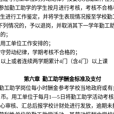
参加勤工助学的学生按月进行考核
，
考核不合格
生进行工作鉴定
，
并将学生表现情况报至学校勤
下列情况的
，
予以退岗
，
并取消其下一学年勤工
岗的
；
从用工单位工作安排的
；
遵守劳动纪律
，
学期考核不合格的
；
）
以上或者连续两学期累计
4门
（
含
4门
）
以上课
第六章
勤工助学酬金标准及支付
勤工助学岗位每小时酬金参考学校当地政府或有
民币。用工单位于每月1—5日将勤工助学活动考
心
审核、汇总后报学校
计财处
进行发放
，
逾期未