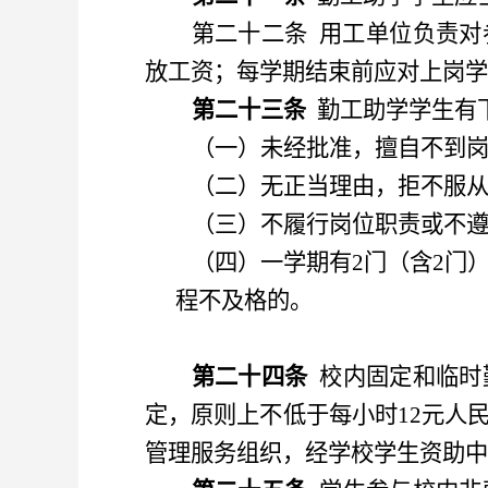
第二十二条
用工单位负责对
放工资；每学期结束前应对上岗学
第二十三条
勤工助学学生有
（
一
）
未经批准
，
擅自不到
（
二
）
无正当理由
，
拒不服
（
三
）
不履行岗位职责或不
（
四
）
一学期有
2门
（
含
2门
程不及格的。
第二十四条
校内固定和临时
定
，
原则上不低于每小时
12元人
管理服务组织，经学校
学生资助中