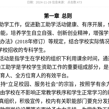
日期：2024-11-28 信息来源： 点击数:
473
第一章
总则
助学工作
，
促进勤工助学活动健康、有序开展
，
功能
，
培养学生自立自强、创新创业精神
，
增强学
办法》
(2018年修订
）
等规定
，
结合学校实际情
学校招收的专科学生。
活动是指学生在学校的组织下利用课余时间
，
通
勤工助学是学校学生资助工作的重要组成部分，是
育人、全方位育人的有效平台。
坚持
“立足校园、服务社会”的宗旨
，
按照学有余
由学校在不影响正常教学秩序和学生正常学习的
真组织，积极宣传，校内有关职能部门要充分发