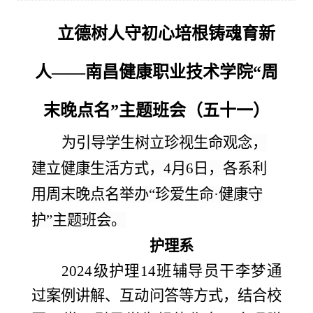
立德树人守初心培根铸魂育新
人
——南昌健康职业技术学院“周
末晚点名”主题班会（
五十一
）
为引导学生
树立珍视生命观念，
建立健康生活方式，
4月6日，
各系利
用
周末晚点名
举办
“珍爱生命·健康守
护”
主题班会
。
护理系
2024级护理14班辅导员干李梦通
过案例讲解、互动问答等方式，结合校