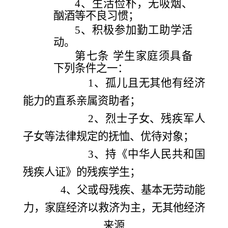
4、
生活俭朴，无吸烟、
酗酒等不良习惯；
5、
积极参加勤工助学活
动。
第七条
学生家庭须具备
下列条件之一：
1、
孤儿且无其他有经济
能力的直系亲属资助者；
2、
烈士子女、残疾军人
子女等法律规定的抚恤、优待对象；
3、
持《中华人民共和国
残疾人证》的残疾学生；
4、
父或母残疾、基本无劳动能
力，家庭经济以救济为主，无其他经济
来源