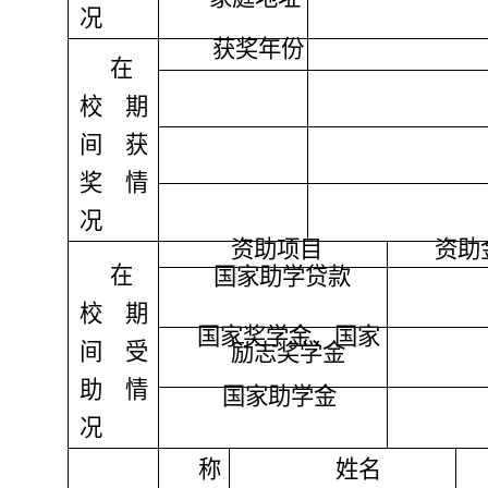
况
获奖年份
在
校期
间获
奖情
况
资助项目
资助
在
国家助学贷款
校期
国家奖学金、国家
间受
励志奖学金
助情
国家助学金
况
称
姓名