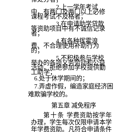
2.
上一学年考试
中，有两门及两门以上必修
课程考试不及格者；
3.
在申请助学贷款
等资助项目中有不诚信记录
者；
4.
有各种挥霍浪
费、不合理使用补助行为
的；
5.
不积极参与学校
举办的各项义务劳动和公益
活动，拒绝参加
学校提供勤
工助学；
6.
处于休学期间的；
7.
弄虚作假，编造家庭经济困
难欺骗学校的。
第
五
章
减免程序
第十条
学费资助按学年
办理，学生每次仅限申请本学
年
学费资助。凡符合申请条件