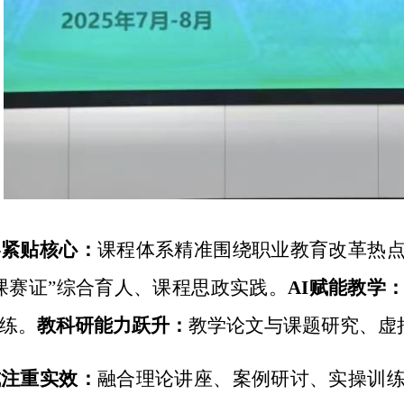
容紧贴核心
：
课程体系精准围绕职业教育改革热
课赛证
”
综合育人
、课程思政实践。
AI赋能教学
练。
教科研能力跃升
：
教学论文与课题研究、虚
式注重实效
：
融合理论讲座、案例研讨、实操训