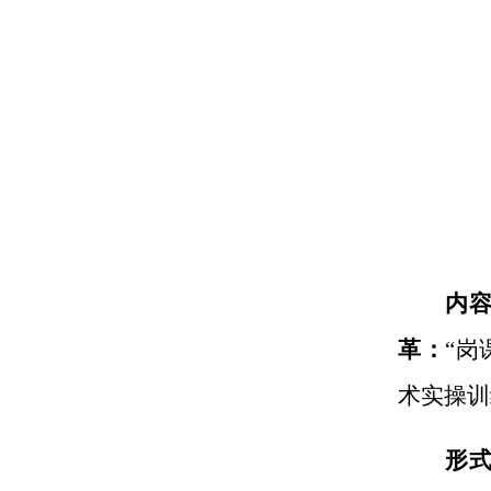
内
革
：
“
岗
术实操训
形