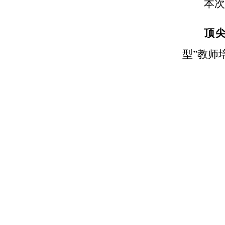
本
顶
型”教师