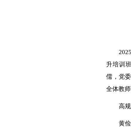
202
升培训
儒
，
党
全体教师
高
黄