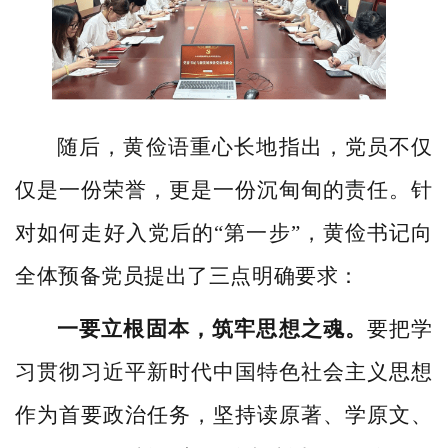
随后，黄俭语重心长地指出，党员不仅
仅是一份荣誉，更是一份沉甸甸的责任。针
对如何走好入党后的“第一步”，黄俭书记向
全体预备党员提出了三点明确要求：
一要立根固本，筑牢思想之魂。
要把学
习贯彻习近平新时代中国特色社会主义思想
作为首要政治任务，坚持读原著、学原文、