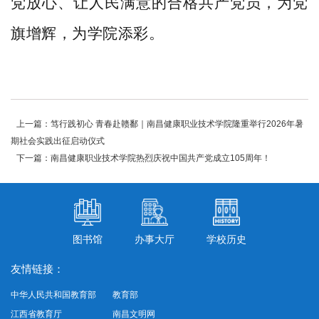
党放心、让人民满意的合格共产党员，为党
旗增辉，为学院添彩。
上一篇：笃行践初心 青春赴赣鄱｜南昌健康职业技术学院隆重举行2026年暑
期社会实践出征启动仪式
下一篇：南昌健康职业技术学院热烈庆祝中国共产党成立105周年！
图书馆
办事大厅
学校历史
友情链接：
中华人民共和国教育部
教育部
江西省教育厅
南昌文明网