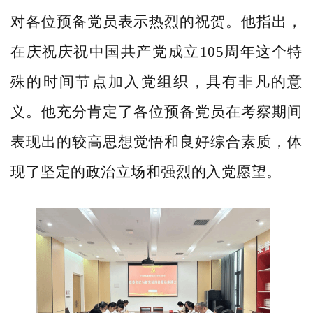
对各位预备党员表示热烈的祝贺。他指出，
在庆祝庆祝中国共产党成立105周年这个特
殊的时间节点加入党组织，具有非凡的意
义。他充分肯定了各位预备党员在考察期间
表现出的较高思想觉悟和良好综合素质，体
现了坚定的政治立场和强烈的入
党愿望。