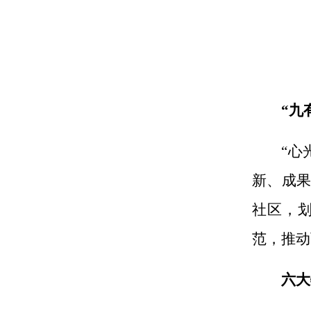
“九
“心
新、成果
社区，
范，推动
六大