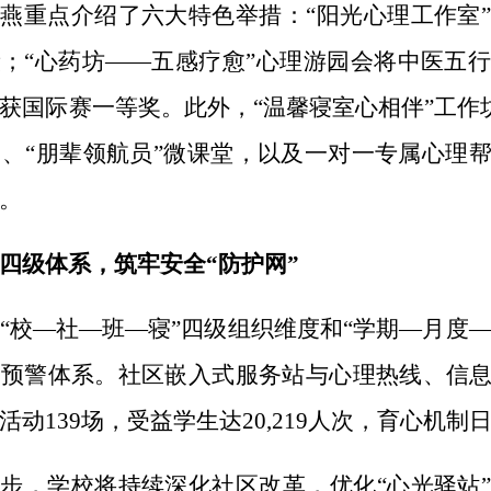
燕重点介绍了六大特色举措：“阳光心理工作室
；“心药坊——五感疗愈”心理游园会将中医五
获国际赛一等奖。此外，“温馨寝室心相伴”工作
）、“朋辈领航员”微课堂，以及一对一专属心理
。
四级体系，筑牢安全“防护网”
“校—社—班—寝”四级组织维度和“学期—月度—
盖预警体系。社区嵌入式服务站与心理热线、信
活动139场，受益学生达20,219人次，育心机制
步，学校将持续深化社区改革，优化“心光驿站