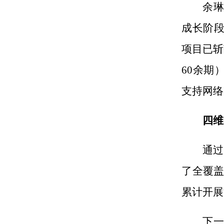
余琳
成长阶段
项目已斩
60余期
支持网络
四维
通过
了全覆
累计开展
下一