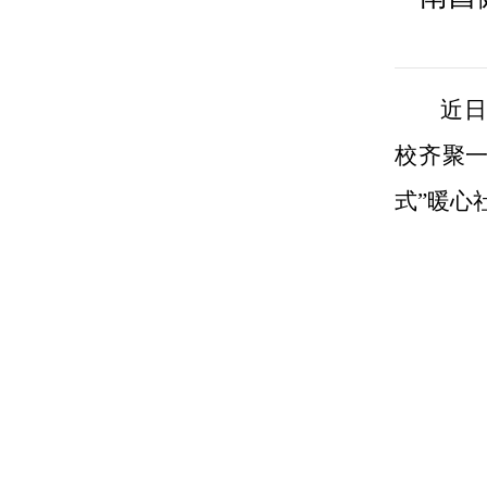
近日
校齐聚
式”暖心