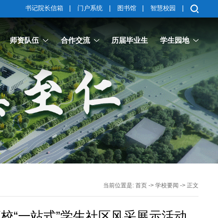
|
|
|
|
书记院长信箱
门户系统
图书馆
智慧校园
师资队伍
合作交流
历届毕业生
学生园地
当前位置是:
首页
->
学校要闻
-> 正文
校“一站式”学生社区风采展示活动