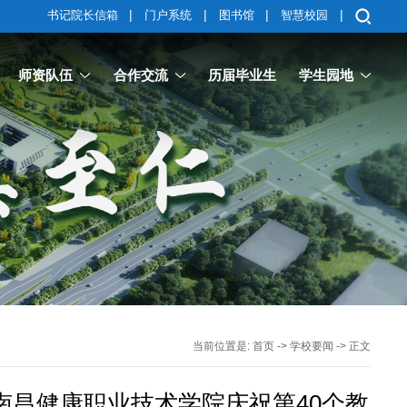
|
|
|
|
书记院长信箱
门户系统
图书馆
智慧校园
师资队伍
合作交流
历届毕业生
学生园地
当前位置是:
首页
->
学校要闻
-> 正文
南昌健康职业技术学院庆祝第40个教