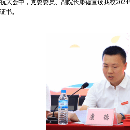
祝大会中，党委委员、副
院
长
康德
宣读我校
20
证书。