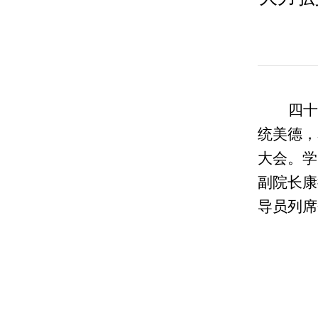
四十
统美德，
大会。学
副
院
长
康
导员列席