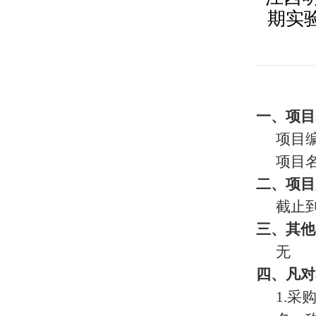
期实验
一、项目
项目编号
项目名
二、项目
截止
三、其他
无
四、凡对
1.采