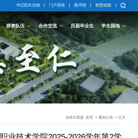
|
|
|
|
书记院长信箱
门户系统
图书馆
智慧校园
师资队伍
合作交流
历届毕业生
学生园地
当前位置是:
首页
->
通知公告
-> 正文
技术学院2025-2026学年第2学