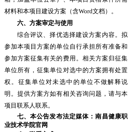
材料
和本项目建设方案
（
）
。
含
Word文档
六
、方案审定与使用
综合评议、择优
选择
建设方案内容。拟
参加本项目方案
的
单位自行承担所有准备和
参加方案征集有关的费用。
相关方案
归
征集
单位
所有，
征集单位
对选中的方案拥有处置
权。
征集单位
对未选中的单位不做解释说
明。
提供方案方
如有相关咨询问题，请与本
项目联系人联系。
七、
本公告发布法定媒体：
南昌健康职
业技术学院官网