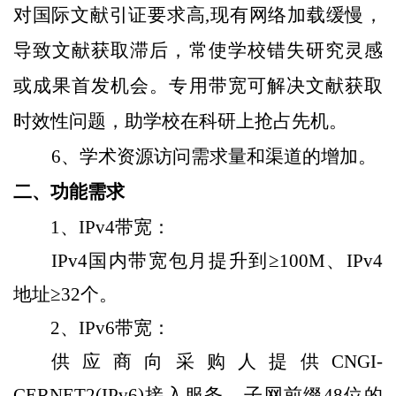
对国际文献引证要求高,现有网络加载缓慢，
导致文献获取滞后，常使学校错失研究灵感
或成果首发机会。专用带宽可解决文献获取
时效性问题，助学校在科研上抢占先机。
6、学术资源访问需求量和渠道的增加。
二
、功能需求
1、
IP
v
4带宽：
IP
v
4国内带宽包月
提升到
≥
1
00M、IP
v
4
地址≥
32
个。
2、
IP
v
6带宽：
供应商向采购人提供CNGI-
CERNET2(IP
v
6
)接入服务，
子网前缀48位的