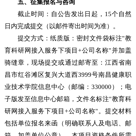
五
、征集报名与咨询
截止时间：自公告发出日起，
15
个自然
日内完成提交（以邮件寄出时间为准）。
提交方式：纸质版：密封文件袋标注"
教
育科研网接入服务下项目
+公司名称"并加盖
骑缝章，
现场提交或
通过
邮
寄至：江西省南
昌市红谷滩区复兴大道西3999号南昌健康职
业技术学院
信息中心
（邮编：330000）；电
子版发至
信息中心
邮箱，文件名标注
"
教育科
研网接入服务下项目
+公司名称"。提交材料
包括单位报名来函（明确联系人及电话、邮
箱，加盖单位公章）、本项目资格条件所需