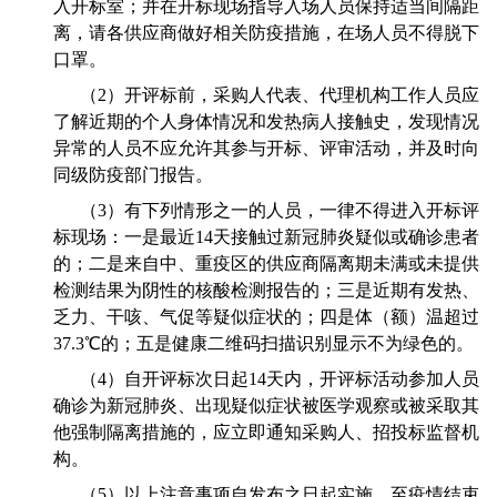
入开标室；并在开标现场指导入场人员保持适当间隔距
离，请各供应商做好相关防疫措施，在场人员不得脱下
口罩。
（2）开评标前，采购人代表、代理机构工作人员应
了解近期的个人身体情况和发热病人接触史，发现情况
异常的人员不应允许其参与开标、评审活动，并及时向
同级防疫部门报告。
（3）有下列情形之一的人员，一律不得进入开标评
标现场：一是最近14天接触过新冠肺炎疑似或确诊患者
的；二是来自中、重疫区的供应商隔离期未满或未提供
检测结果为阴性的核酸检测报告的；三是近期有发热、
乏力、干咳、气促等疑似症状的；四是体（额）温超过
37.3℃的；五是健康二维码扫描识别显示不为绿色的。
（4）自开评标次日起14天内，开评标活动参加人员
确诊为新冠肺炎、出现疑似症状被医学观察或被采取其
他强制隔离措施的，应立即通知采购人、招投标监督机
构。
（5）以上注意事项自发布之日起实施，至疫情结束