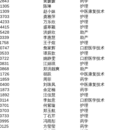
2843
黄媛媛
药学
51305
陈琳
护理
51309
赵小妹
中医康复技术
53703
龚雅萍
护理
54233
万乐欣
护理
54415
盛寒颖
护理
55428
洪妍欣
助产
0339
李惠慧
助产
1758
王子煊
护理
50747
詹家辉
口腔医学技术
0533
谭辰歆
护理
0722
姚静雯
口腔医学技术
0831
江娟琪
护理
0868
郑洪靓爽
助产
51726
胡跃
中医康复技术
51859
周菲
药学
50400
刘珠凤
中医康复技术
51873
余定楠
药学
51892
汪佳慧
护理
0114
李如意
口腔医学技术
0701
何紫璇
护理
0703
郑玉航
护理
0733
丁石芹
护理
0995
冯雨彤
药学
0125
方莹莹
药学