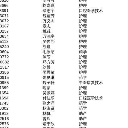
3510
李弯弯
护理
3666
刘嘉琪
护理
3691
涂思宇
口腔医学技术
3071
魏鑫芳
护理
3072
万义杰
护理
3187
章志
护理
3257
姚彧
护理
3634
万鸿宇
护理
5112
吴俊熙
护理
5240
熊鑫
护理
0604
毛泳洁
药学
0772
涂萌
护理
50682
邓方芳
护理
51517
刘媛
护理
0386
吴思敏
护理
0915
饶夏琳
药学
0955
魏子轩
中医康复技术
1399
喻蒙
护理
1654
吴梦婷
护理
1694
付佳乐
口腔医学技术
1743
张之洋
药学
0302
杨淑贤
药学
1912
林帆
助产
2516
曾欢
助产
2576
诸宁欣
护理