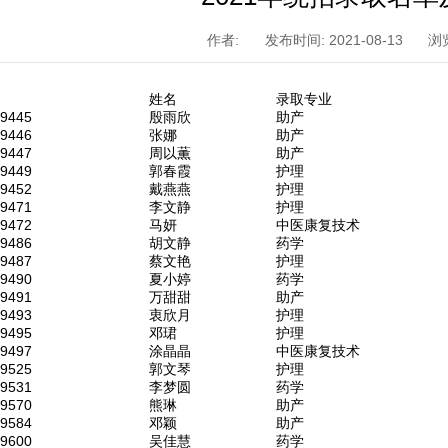
作者:
发布时间: 2021-08-13
浏
姓名
录取专业
59445
殷雨欣
助产
59446
张娜
助产
59447
周以薫
助产
59449
郭春霞
护理
59452
戴燕燕
护理
59471
李文静
护理
59472
马妍
中医康复技术
59486
胡文静
药学
59487
蔡文艳
护理
59490
夏小婷
药学
59491
万甜甜
助产
59493
衷欣月
护理
59495
邓珺
护理
59497
涂晶晶
中医康复技术
59525
郭文琴
护理
59531
李梦圆
药学
59570
熊琳
助产
59584
邓颖
助产
59600
吴佳慧
药学