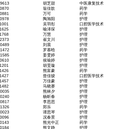
59613
胡芝甜
中医康复技术
0870
翁佳歆
药学
0881
万可
药学
0978
陶旭阳
护理
1001
吴羽彤
口腔医学技术
1625
喻泽琛
护理
1768
万慧
护理
2373
崔文川
护理
50489
刘晨
护理
51472
罗慕晗
药学
51585
姜雯婷
护理
0610
侯瑜婷
护理
1201
胡旻璇
护理
1426
熊富豪
药学
1427
曾佳骏
口腔医学技术
1457
万佳豪
护理
1482
马晓赛
护理
50035
熊林夕
护理
50240
杨昕春
护理
50817
李思思
护理
51326
郑乐
药学
90023
谭思琴
护理
0096
况春景
护理
0143
熊光中正
药学
0184
熊文静
护理