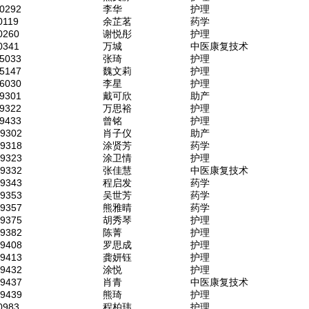
0292
李华
护理
0119
余芷茗
药学
0260
谢悦彤
护理
0341
万城
中医康复技术
5033
张琦
护理
5147
魏文莉
护理
6030
李星
护理
9301
戴可欣
助产
9322
万思裕
护理
9433
曾铭
护理
59302
肖子仪
助产
59318
涂贤芳
药学
59323
涂卫情
护理
59332
张佳慧
中医康复技术
59343
程启发
药学
59353
吴世芳
药学
59357
熊雅晴
药学
59375
胡秀琴
护理
59382
陈菁
护理
59408
罗思成
护理
59413
龚妍钰
护理
59432
涂悦
护理
59437
肖青
中医康复技术
59439
熊琦
护理
0983
程柏玮
护理