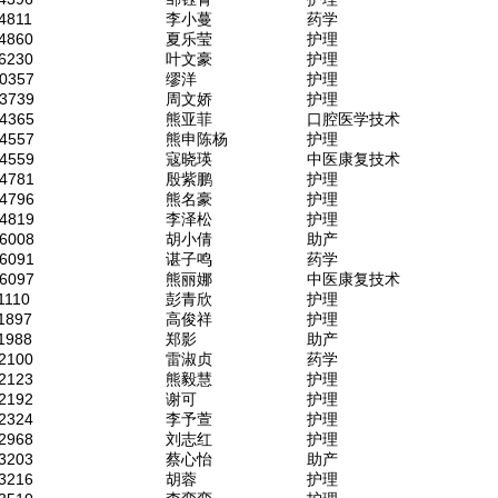
4811
李小蔓
药学
4860
夏乐莹
护理
6230
叶文豪
护理
0357
缪洋
护理
3739
周文娇
护理
4365
熊亚菲
口腔医学技术
4557
熊申陈杨
护理
4559
寇晓瑛
中医康复技术
4781
殷紫鹏
护理
4796
熊名豪
护理
4819
李泽松
护理
6008
胡小倩
助产
6091
谌子鸣
药学
6097
熊丽娜
中医康复技术
1110
彭青欣
护理
1897
高俊祥
护理
1988
郑影
助产
2100
雷淑贞
药学
2123
熊毅慧
护理
2192
谢可
护理
2324
李予萱
护理
2968
刘志红
护理
3203
蔡心怡
助产
3216
胡蓉
护理