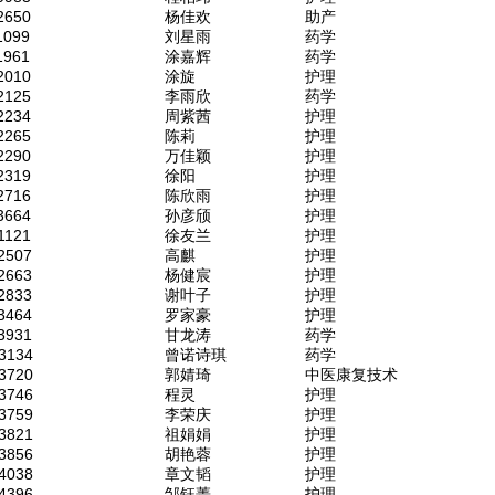
2650
杨佳欢
助产
1099
刘星雨
药学
1961
涂嘉辉
药学
2010
涂旋
护理
2125
李雨欣
药学
2234
周紫茜
护理
2265
陈莉
护理
2290
万佳颖
护理
2319
徐阳
护理
2716
陈欣雨
护理
3664
孙彦颀
护理
1121
徐友兰
护理
2507
高麒
护理
2663
杨健宸
护理
2833
谢叶子
护理
3464
罗家豪
护理
3931
甘龙涛
药学
3134
曾诺诗琪
药学
3720
郭婧琦
中医康复技术
3746
程灵
护理
3759
李荣庆
护理
3821
祖娟娟
护理
3856
胡艳蓉
护理
4038
章文韬
护理
4396
邹钰菁
护理