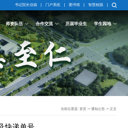
|
|
|
|
书记院长信箱
门户系统
图书馆
智慧校园
师资队伍
合作交流
历届毕业生
学生园地
当前位置是:
首页
->
通知公告
-> 正文
单及快递单号