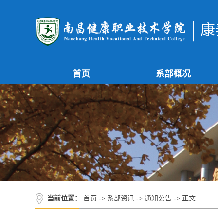
康
首页
系部概况
当前位置：
首页
->
系部资讯
->
通知公告
-> 正文