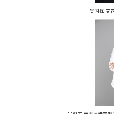
吴国栋 康