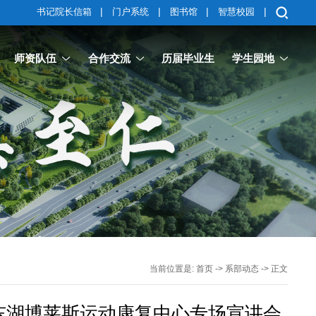
|
|
|
|
书记院长信箱
门户系统
图书馆
智慧校园
师资队伍
合作交流
历届毕业生
学生园地
当前位置是:
首页
->
系部动态
-> 正文
东湖博莱斯运动康复中心专场宣讲会