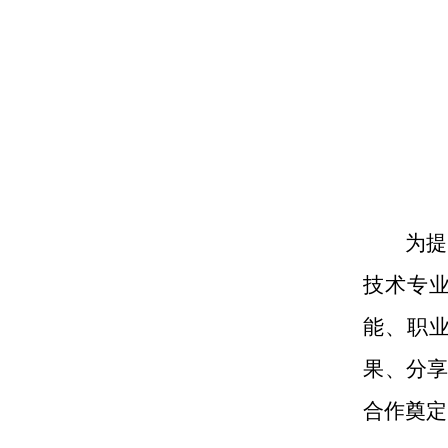
为提
技术专
能、职
果、分
合作奠定