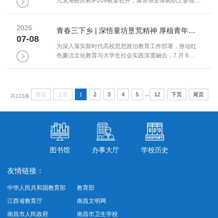
九龙湖校区教9-209教室召开，康养系全体教职工参会。
通过图文展板、本土乡村真实养老诈骗典型案例，细致
会议全面复盘本学期党建、教学、学生管理、行政办公
拆解虚假养老理财投资、...
室各项工作成果，查摆现存问题，统筹部署后续重点任
2026
务，凝聚全系教职工奋进合力。会议按照既定议程有序
青春三下乡 | 深悟童坊垦荒精神 厚植青年医者初心——康养系志愿服务队景德镇市童坊村纪实
07-08
开展。康养系党支部组织委员围绕党建工作作专题汇
为深入落实新时代高校思想政治教育工作部署，推动红
报，系统梳理本学期党建引领、师德师风建设、理论学
色廉洁文化教育与大学生社会实践深度融合，7 月 6
习、意识形态管理等工作落实情况，结合康养专业育人
日，南昌健康职业技术学院康养系暑期“三下乡”实践队前
特色，明确下一阶段党建与业务融合、...
往省级爱国主义教育基地荷塘廉洁文化教育基地开展沉
浸式红色研学活动。本次研学依托景德镇市童坊村农垦
红色资源，紧扣康养专业育人目标，以实景教学打通理
...
首页
上页
1
2
3
4
5
12
下页
尾页
共113条
论学习与实践育人通道。 在研学现场，全体队员有序瞻
仰革命纪念塔，认真研读碑文史料，全面学习老一辈垦
荒先辈扎根山区、...
图书馆
办事大厅
学校历史
友情链接：
中华人民共和国教育部
教育部
江西省教育厅
南昌文明网
南昌市人民政府
南昌市卫生学校