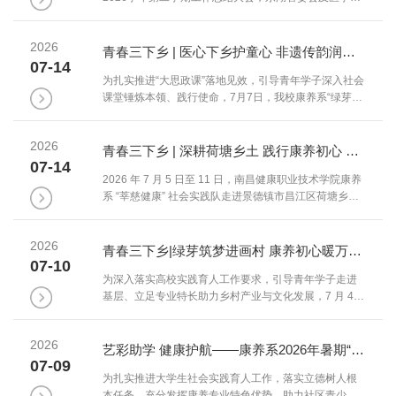
术系全体教职工参会。会议全面梳理了学期工作成果，
部署了假期及下学期重点任务，并根据会议工作安排组
2026
织开展了全校区安全大检查，以实际行动筑牢安全防
青春三下乡 | 医心下乡护童心 非遗传韵润乡村——康养系“绿芽筑梦”志愿服务队万安田北村纪实（二）
07-14
线，为暑期校园安全稳定和9月份新学期顺利开学做好充
为扎实推进“大思政课”落地见效，引导青年学子深入社会
分准备。会议伊始，系部党建工作、教务工作、学工团
课堂锤炼本领、践行使命，7月7日，我校康养系“绿芽筑
学工作、办公室工作相关教师代表逐一围绕各自领域进
梦”三下乡志愿服务队赴万安县田北农民画村开展系列惠
行总结汇报。党建方面，...
民实践。团队依托中医康养专业特色，统筹安全宣教、
2026
中医药义诊康养、非遗手工体验等服务，将健康科普与
青春三下乡 | 深耕荷塘乡土 践行康养初心 —— 康养系“莘慈健康”社会实践队景德镇市童坊村纪实
07-14
传统文化资源下沉乡村，以青年力量赋能乡村文化与民
2026 年 7 月 5 日至 11 日，南昌健康职业技术学院康养
生事业发展。面向村内少年儿童，实践队开设防溺水专
系 “莘慈健康” 社会实践队走进景德镇市昌江区荷塘乡童
题安全课堂。团队摒弃单向宣讲模式，采用知识抢答互
坊村，开展为期 7 天的暑期“三下乡”社会实践活动。实践
动形式，围绕野外水塘风险、...
团队立足中医康复、健康护理专业特色，下沉乡村一
2026
线，围绕安全科普、公益义诊、入户康养随访、心理关
青春三下乡|绿芽筑梦进画村 康养初心暖万安——康养系志愿服务队吉安市田北画村纪实
07-10
怀四大板块开展惠民志愿服务，以专业能力助力补齐乡
为深入落实高校实践育人工作要求，引导青年学子走进
村居家养老服务短板，用青年实干赋能乡村健康振兴。
基层、立足专业特长助力乡村产业与文化发展，7 月 4
抵达童坊村后，实践队与村新时代文明实践站召开校地
日，南昌健康职业技术学院康养系暑期“三下乡”社会实践
共建座谈会。...
队在专业教师带领下，前往吉安市万安县高陂镇田北农
2026
民画村，开展首日实地调研与乡村文化实践活动。抵达
艺彩助学 健康护航——康养系2026年暑期“三下乡”实践队走进新余市路东社区
07-09
田北农民画村后，实践队第一时间与画村管理人员召开
为扎实推进大学生社会实践育人工作，落实立德树人根
专题座谈会。村负责人向师生详细介绍田北画村发展历
本任务，充分发挥康养专业特色优势，助力社区青少年