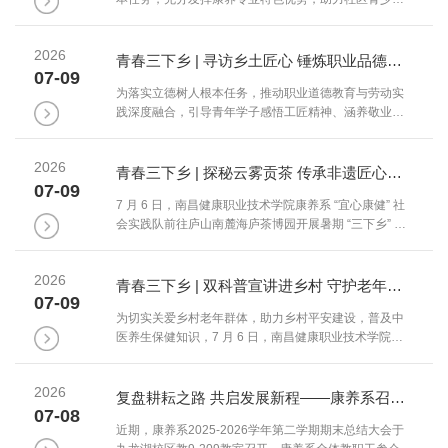
程、文旅运营模式及乡村文化建设成效。双方围绕本次
身心健康成长，7月5日，南昌健康职业技术学院康养
实践调研、本土文化挖掘、...
系“青春艺彩”暑期“三下乡”社会实践队前往渝水区新钢街
2026
道路东社区，开展为期七天的“艺彩助学，健康护航”留守
青春三下乡 | 寻访乡土匠心 锤炼职业品德——康养系“绿芽筑梦”实践队吉安田北农民画村纪实（二）
07-09
儿童专项志愿服务活动。抵达路东社区新时代文明实践
为落实立德树人根本任务，推动职业道德教育与劳动实
站后，实践队第一时间对接社区工作人员完成驻地安
践深度融合，引导青年学子感悟工匠精神、涵养敬业品
置，实地勘察教学教室、户外实践场地。结合社区实际
格，7 月 6 日，康养系“绿芽筑梦”暑期三下乡社会实践队
需求，队伍划分健康科普、...
前往吉安市万安县高陂镇田北农民画村，开展匠心寻访
2026
与劳动教育相结合的研学实践活动。 抵达田北农民画村
青春三下乡 | 探秘云雾贡茶 传承非遗匠心——康养系“宜心康健”社会实践队庐山茶博园纪实
07-09
后，实践队员专访本土农民画家罗晓青。罗晓青结合自
7 月 6 日，南昌健康职业技术学院康养系 “宜心康健” 社
身多年创作历程分享，乡土田园风光是农民画创作的源
会实践队前往庐山南麓海庐茶博园开展暑期 “三下乡” 社
头活水，他始终以画笔定格乡村变迁、传承本土民俗文
会实践。队员走出校园、深入茶园一线，跟随非遗制茶
化，用民间艺术赋能乡村文化振兴。...
匠人实地研学省级非物质文化遗产 —— 庐山云雾茶传统
2026
制作技艺，沉浸式探寻千年云雾贡茶蕴含的生态底蕴与
青春三下乡 | 双科普宣讲进乡村 守护老年平安健康 —— 康养系“健行康复”社会实践队上饶荷田村纪实
07-09
代代坚守的非遗匠心。 活动伊始，非遗制茶大师带领队
为切实关爱乡村老年群体，助力乡村平安建设，普及中
员走进高山生态茶园，现场开展采茶实操教学。大师细
医养生保健知识，7 月 6 日，南昌健康职业技术学院康
致梳理庐山云雾茶发展脉络，介绍茶叶自汉代引种、宋
养系“健行康复”社会实践队走进上饶市婺源县江湾镇荷田
代定为贡茶的悠久历史，...
村青少年社会实践站，同步开展反诈防骗、中医康养双
2026
主题科普惠民活动，依托专业特色为村内老年人送上安
复盘耕耘之路 共启发展新程——康养系召开期末工作总结大会
07-08
全宣教与健康便民服务。【反诈宣讲进村入户，筑牢养
近期，康养系2025-2026学年第二学期期末总结大会于
老安全屏障】实践队开展防范养老电信诈骗专题宣讲，