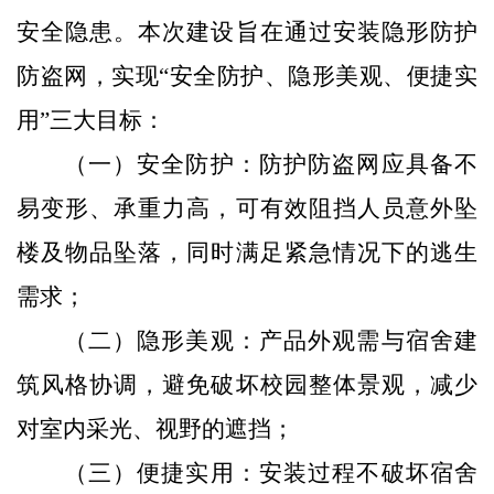
安全隐患。本次建设旨在通过安装隐形防
护
防盗
网，实现“安全防护、隐形美观、便捷实
用”三大目标：
（
一
）
安全防护：
防护防盗
网
应
具备
不
易变形、承重力高
，
可
有效阻挡人员意外坠
楼
及物品坠
落
，同时满足紧急情况下的逃生
需求；
（
二
）
隐形美观：产品外观需与宿舍建
筑风格协调，避免破坏校园整体景观，减少
对室内采光、视野的遮挡；
（
三
）
便捷实用：安装过程不破坏宿舍