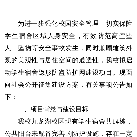
为进一步强化校园安全管理，切实保障
学生宿舍区域人身安全，有效防范高空坠
人
、坠
物
等安全事故发生，同时兼顾建筑外
观
的
美观性与居住空间
的
通透性，我校拟启
动
学生
宿舍隐形防
盗防护
网建设项目。现面
向社会公开征集建设方案，有关事项公告如
下：
一、项目背景与建设目标
我校
九龙湖校区
现有学生宿舍
共14
栋，
公共
阳台未配备完善的防护设施，存在
一定