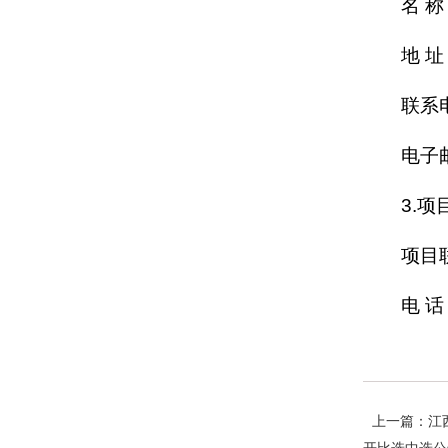
名 
地 
联系电
电子邮
3.
项目
电 话：
上一篇：江