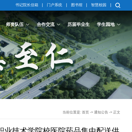
|
|
|
|
书记院长信箱
门户系统
图书馆
智慧校园
师资队伍
合作交流
历届毕业生
学生园地
当前位置是:
首页
->
通知公告
-> 正文
职业技术学院校医院药品集中配送供