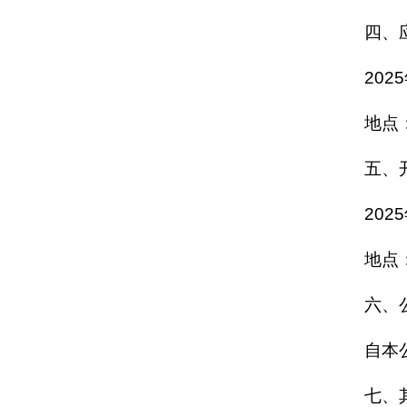
四、
202
地点
五、
202
地点
六、
自本
七、