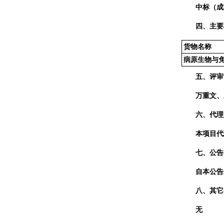
中标（成
四、
主要
货物名称
病原生物与
五、
评审
万重文、
六、代理
本项目代
七、公告
自本公告
八、其它
无