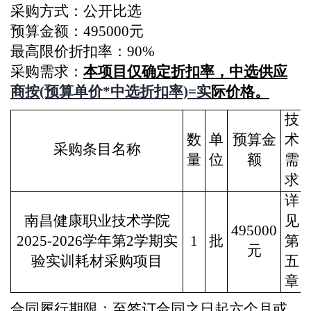
采购方式：公开比选
预算金额：495000元
最高限价折扣率：
90%
采购需求：
本项目仅确定折扣率，中选供应
商按(预算单价*中选折扣率)=实
际价格。
技
数
单
预算金
术
采购条目名称
量
位
额
需
求
详
南昌健康职业技术学院
见
495000
2025-2026学年第2学期实
1
批
第
元
验实训耗材采购项目
五
章
合同履行期限：
至签订合同之日起六个月或