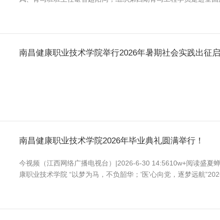
全国法治宣传教育基地，南昌市廉文化馆集传统廉洁文化、党纪法规
魔方、权力运行模拟等数字化互动设备。参观过程中，师生近距离学
南昌健康职业技术学院举行2026年暑期社会实践出征
南昌健康职业技术学院2026年毕业典礼圆满举行！
今视频（江西网络广播电视台）|2026-6-30 14:5610w+
康职业技术学院 “以梦为马，不负韶华；'医'心向党，逐梦远航”20
后一堂医者思政大课。他们满载三年医路所学，怀揣 “惟精惟诚，
健康岗位书写属于南昌健康学子的青春答卷。学校党委书记、院长黄俭