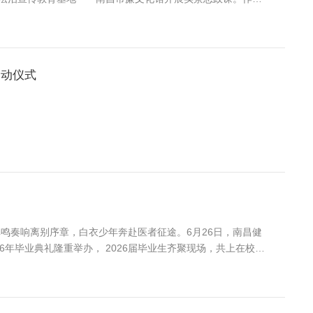
、行业警示教育于一体，搭载 VR 红色法治研学、清廉成语
习先贤清廉事迹、...
启动仪式
阅读盛夏蝉鸣奏响离别序章，白衣少年奔赴医者征途。6月26日，南昌健
26年毕业典礼隆重举办， 2026届毕业生齐聚现场，共上在校最
至真至仁” 的校训，即将奔赴医院、药房、企业等一线，在基层
博士，...