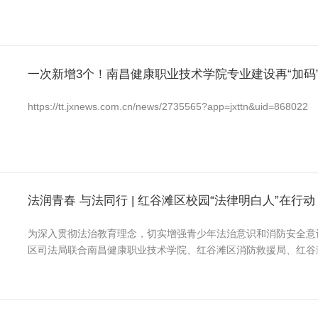
一次新增3个！南昌健康职业技术学院专业建设再“加码
https://tt.jxnews.com.cn/news/2735565?app=jxttn&uid=868022
法润青春 与法同行 | 红谷滩区校园“法律明白人”在行动
为深入贯彻法治教育理念，切实增强青少年法治意识和消防安全意识
区司法局联合南昌健康职业技术学院、红谷滩区消防救援局、红谷
了“法润青春 与法同行”校园“法律明白人”安全生产月模拟法庭
互动，让法治的种子在校园深深扎根。 一、沉浸式“模拟法庭”...