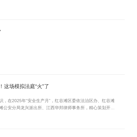
”
！这场模拟法庭“火”了
，在2025年“安全生产月”，红谷滩区委依法治区办、红谷滩
滩公安分局龙兴派出所、江西华邦律师事务所，精心策划开展
活动。一场聚焦校园消防安全责任的模拟法庭，一场生动的法律咨询