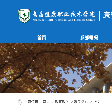
康
首页
系部概况
当前位置：
首页
->
教育教学
->
教学活动
-> 正文