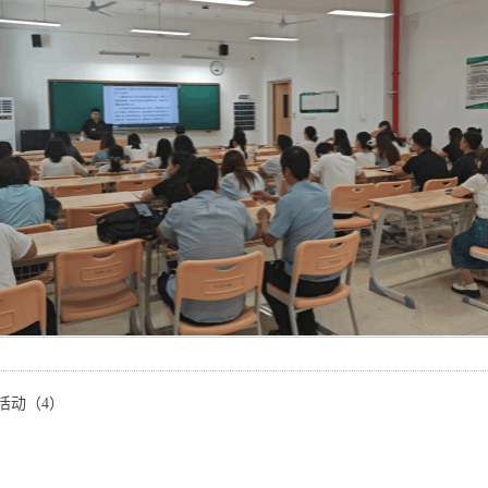
活动（4）
）