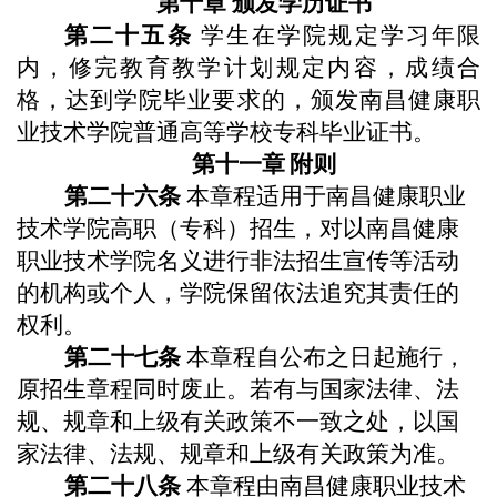
第十章
颁发学历证书
第
二十五
条
学生在
学院
规定学习年限
内，修完教育教学计划规定内容，成绩合
格，达到
学院
毕业要求的，颁发
南昌健康职
业技术学院
普通高等
学校
专科毕业证书。
第十
一
章
附则
第
二十六
条
本章程适用于
南昌健康职业
技术学院
高职（专科）招生，对以
南昌健康
职业技术学院
名义进行非法招生宣传等活动
的机构或个人，
学院
保留依法追究其责任的
权利。
第
二十七
条
本章程自公布之日起施行，
原招生章程同时废止。若有与国家法律、法
规、规章和上级有关政策不一致之处，以国
家法律、法规、规章和上级有关政策为准。
第
二十八
条
本章程由
南昌健康职业技术