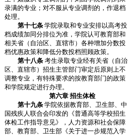
录满的专业；对不服从专业调剂的，作退档
处理。
第
十七
条
学院
录取和专业安排以高考投
档成绩
加同分排位
为准，
学院
认可教育部和
相关省（自治区、直辖市）各种增加分数投
档优惠政策和降低分数投档照顾政策。
第
十八
条
考生录取专业经有关省（自治
区、直辖市）招生主管部门审定后原则上不
调整专业，有特殊要求的按教育部门的政策
和
学院
规定进行办理。
第六章
招生体检
第
十九
条
学院
依据教育部、卫生部、中
国残疾人联合会印发的《普通高等学校招生
体检工作指导意见》
，人力资源和社会保障
部
、教育部、卫生部《关于进一步规范入学