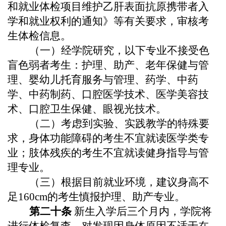
和就业体检项目维护乙肝表面抗原携带者入
学和就业权利的通知》等有关要求，审核考
生体检信息
。
（
一
）
经学院研究，以下专业不接受色
盲色弱者考生：护理、助产、老年保健与管
理、婴幼儿托育服务与管理、药学、中药
学、
中药制药、
口腔医学技术、医学美容技
术、口腔卫生保健、
眼视光技术
。
（二）
考虑到实验、实践教学的特殊要
求，身体功能障碍的考生不宜就读医学类专
业；肢体残疾的考生不宜就读健身指导与管
理专业。
（
三
）根据目前就业环境，建议身高不
足160cm的
考
生慎报护理、助产专业。
第二十条
新生入学后三个月内，
学院
将
进行体检复查，对发现因身体原因不适于在