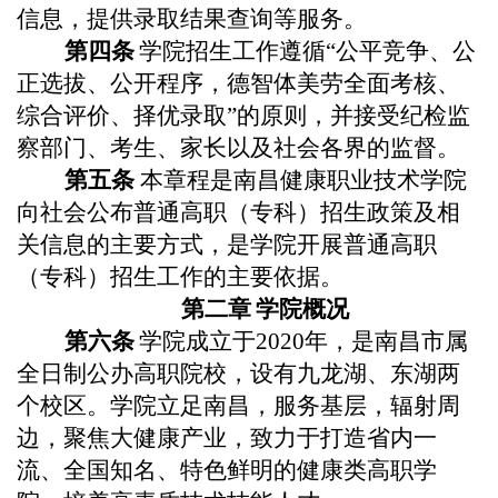
信息，提供录取结果查询等服务。
第
四
条
学院
招生工作遵循“公平竞争、公
正选拔、公开程序，德智体美
劳
全面考核、
综合评价、择优录取”的原则，并接受纪检监
察部门、考生、家长以及社会各界的监督。
第
五
条
本章程是
南昌健康
职业
技术
学院
向社会公布普通高职（专科）招生政策及相
关信息的主要方式，是
学院
开展普通高职
（专科）招生工作的主要依据。
第二章
学院概况
第
六
条
学院成立于2020年，是南昌市属
全日制公办高职院校，设有九龙湖、东湖两
个校区。学院立足南昌，服务基层，辐射周
边，聚焦大健康产业，致力于打造省内一
流、全国知名、特色鲜明的健康类高职学