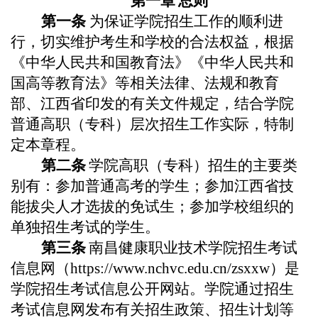
第一章
总则
第一条
为保证
学院
招生工作的顺利进
行，切实维护考生和学校的合法权益，根据
《中华人民共和国教育法》《中华人民共和
国高等教育法》等相关法律、法规和教育
部、江西省印发的有关文件规定，结合
学院
普通高职（专科）层次招生工作实际，特制
定本章程。
第二条
学院
高职（专科）招生的主要类
别有：参加普通高考的学生
；
参加江西省技
能拔尖人才
选拔
的
免试
生
；
参加学校组织的
单独招生考试的学生。
第三条
南昌健康
职业
技术
学院招生考试
信息网（https://www.nchvc.edu.cn/zsxxw
）
是
学院
招生考试信息公开网站。
学院
通过招生
考试信息网发布有关招生政策、招生计划等