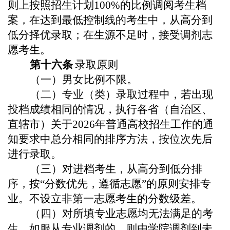
则上按照招生计划100%的比例调阅考生档
案，
在达到最低控制线的考生中，从高分到
低分择优录取
；
在生源不足时
，接受
调剂志
愿考生。
第十
六
条
录取
原则
（
一
）男女比例不限。
（
二
）专业（类）录取过程中，若出现
投档成绩相同的情况，执行各省（自治区、
直辖市）关于
2026
年普通高校招生工作的通
知要求中总分相同的排序方法，按位次先后
进行录取。
（
三
）对进档考生，从高分到低分排
序，按“分数优先，遵循志愿”的原则安排专
业。不设立非第一志愿考生的分数级差。
（
四
）对所填专业志愿均无法满足的考
生，如服从专业调剂的，则由学院调剂到未