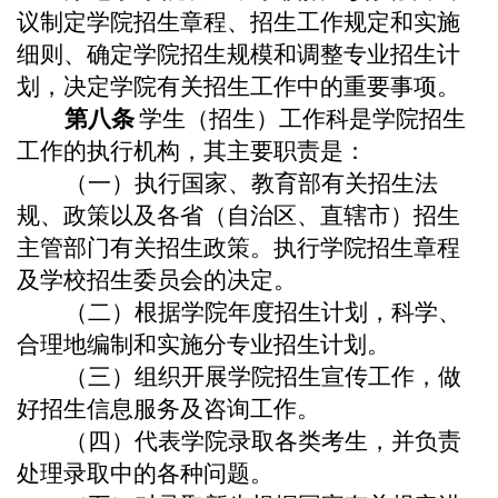
议制定
学院
招生章程、招生工作规定和实施
细则、确定
学院
招生规模和调整专业招生计
划，决定
学院
有关招生工作中的重要事项。
第
八
条
学生（招生）工作科
是
学院
招生
工作的执行机构，其主要职责是：
（一）执行国家、教育部有关招生法
规、政策以及各省（
自治区、直辖市
）招生
主管部门有关招生政策。执行
学院
招生章程
及学校招生委员会的决定。
（二）根据
学院
年度招生计划，科学、
合理地编制和实施分专业招生计划。
（三）组织开展
学院
招生宣传工作，做
好招生信息服务及咨询工作。
（四）代表
学院
录取各类考生，并负责
处理录取中的各种问题。