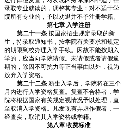
录取专业就读的，调整其专业；对不适于
学
院
所有专业的，予以劝退并不予注册学籍。
第七章
入学
注册
第二十
一
条
按国家招生规定录取的新
生，持录取通知书，按
学院
有关要求和规定
的期限到
校
办理入学手续。因故不能按期入
学的，应当向
学院
请假。未请假或者请假逾
期的，除因不可抗力等正当事由以外，视为
放弃入学资格。
第二十
二
条
新生入学后，
学院
将在三个
月内进行入学资格复查。复查不合格者，
学
院
将根据国家有关规定视情况予以处理，直
至取消入学资格。凡发现有弄虚作假者，一
经查实，取消其入学资格或学籍。
第八章
收费标准