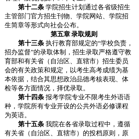
第十
二
条
学院招生计划通过各省级招生
主管部门官方招生刊物、学院网站、学院招
生简章等形式向社会公布。
第五章
录取规则
第十
三
条
执行教育部规定的“学校负责，
招办监督”的录取体制，招生录取严格遵守教
育部和有关省（自治区、直辖市）招生委员
会的有关政策和规定，以考生高考成绩为基
本依据，结合其思想政治品德考核表现、体
检等各方面情况，择优录取。
第十
四
条
报考
学院
专业不限考生外语语
种
，
学院
所有专业开设的公共外语
必修
课程
为英语。
第十
五
条
我
院
在各省录取过程中，遵
循
有关省（自治区、直辖市）的投档原则，
原