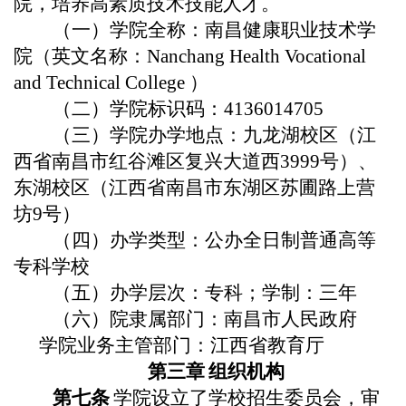
院，培养高素质技术技能人才。
（一）
学院
全称：南昌健康职业技术学
院
（
英文名称：Nanchang Health Vocational
and Technical College
）
（二）
学院标识码
：
4136014705
（三）
学院办学地点
：
九龙湖
校区（江
西省南昌市红谷滩区复兴大道西3999号）、
东湖
校区（江西省南昌市东湖区苏圃路上营
坊9号）
（四）办学
类型
：公办全日制普通高等
专科学
校
（五）办学层次：专科；学制：三年
（六）院隶属部门：南昌市人民政府
学院业务主管部门：江西省教育厅
第三章
组织机构
第
七
条
学院
设立了学校招生委员会，审